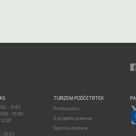
ČAS
TURIZEM PODČETRTEK
PA
6. - 31.8.)
Predstavitev
8:00 - 15:00
O projektu prenove
 12:00
Športna dvorana
 - 26.6.)