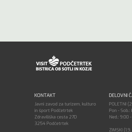
KONTAKT
DELOVNI 
Javni zavod za turizem, kulturo
POLETNI (27.
in šport Podčetrtek
Pon - Sob.: 
Zdraviliška cesta 27D
Ned.: 9:00 -
3254 Podčetrtek
ZIMSKI (1.9.