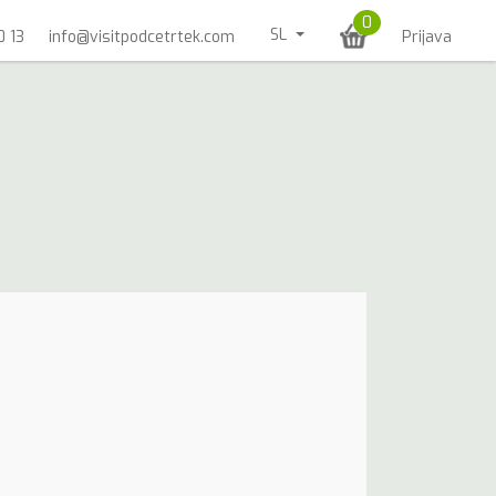
0
SL
0 13
info@visitpodcetrtek.com
Prijava