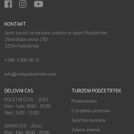
KONTAKT
Javni zavod za turizem, kulturo in šport Podčetrtek
Zdraviliška cesta 27D
3254 Podčetrtek
+386 3 810 90 13
info@visitpodcetrtek.com
DELOVNI ČAS
TURIZEM PODČETRTEK
POLETNI (27.6. - 31.8.)
Predstavitev
Pon - Sob.: 8:00 - 15:00
O projektu prenove
Ned.: 9:00 - 12:00
Športna dvorana
ZIMSKI (1.9. - 26.6.)
Zelena shema
Pon - Pet.: 8:00 - 15:00