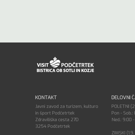
KONTAKT
DELOVNI 
Javni zavod za turizem, kulturo
POLETNI (27.
in šport Podčetrtek
Pon - Sob.: 
Zdraviliška cesta 27D
Ned.: 9:00 -
3254 Podčetrtek
ZIMSKI (1.9.