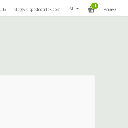
0
SL
0 13
info@visitpodcetrtek.com
Prijava