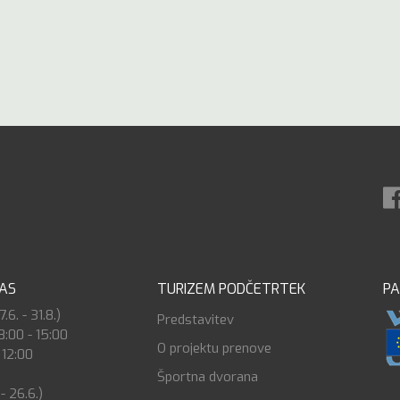
ČAS
TURIZEM PODČETRTEK
PA
6. - 31.8.)
Predstavitev
8:00 - 15:00
O projektu prenove
 12:00
Športna dvorana
 - 26.6.)