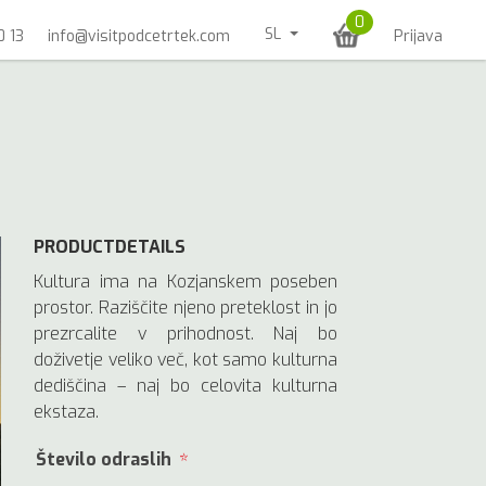
0
SL
0 13
info@visitpodcetrtek.com
Prijava
PRODUCTDETAILS
Kultura ima na Kozjanskem poseben
prostor. Raziščite njeno preteklost in jo
prezrcalite v prihodnost. Naj bo
doživetje veliko več, kot samo kulturna
dediščina – naj bo celovita kulturna
ekstaza.
Število odraslih
*