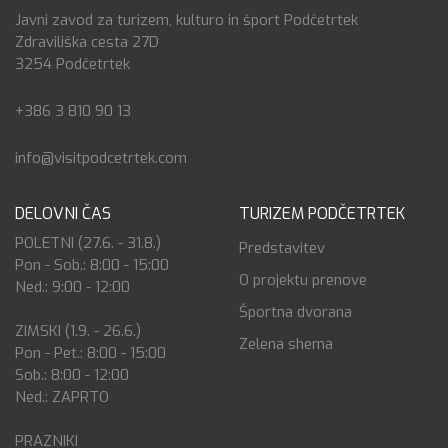
Javni zavod za turizem, kulturo in šport Podčetrtek
Zdraviliška cesta 27D
3254 Podčetrtek
+386 3 810 90 13
info@visitpodcetrtek.com
DELOVNI ČAS
TURIZEM PODČETRTEK
POLETNI (27.6. - 31.8.)
Predstavitev
Pon - Sob.: 8:00 - 15:00
O projektu prenove
Ned.: 9:00 - 12:00
Športna dvorana
ZIMSKI (1.9. - 26.6.)
Zelena shema
Pon - Pet.: 8:00 - 15:00
Sob.: 8:00 - 12:00
Ned.: ZAPRTO
PRAZNIKI