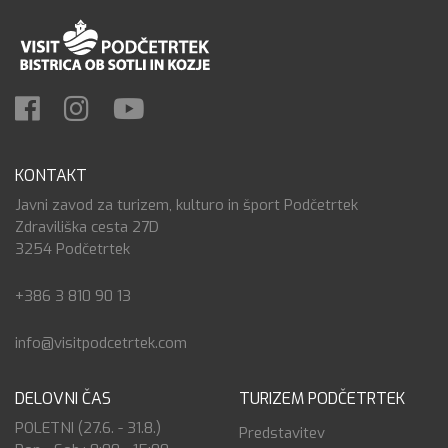
KONTAKT
Javni zavod za turizem, kulturo in šport Podčetrtek
Zdraviliška cesta 27D
3254 Podčetrtek
+386 3 810 90 13
info@visitpodcetrtek.com
DELOVNI ČAS
TURIZEM PODČETRTEK
POLETNI (27.6. - 31.8.)
Predstavitev